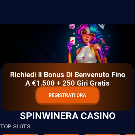
Richiedi Il Bonus Di Benvenuto Fino
A €1.500 + 250 Giri Gratis
REGISTRATI ORA
SPINWINERA CASINO
TOP SLOTS