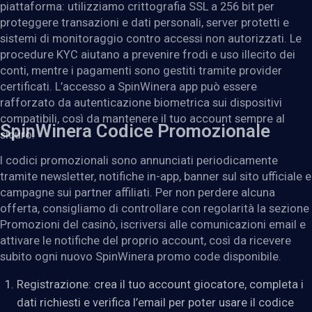
piattaforma: utilizziamo crittografia SSL a 256 bit per
proteggere transazioni e dati personali, server protetti e
sistemi di monitoraggio contro accessi non autorizzati. Le
procedure KYC aiutano a prevenire frodi e uso illecito dei
conti, mentre i pagamenti sono gestiti tramite provider
certificati. L’accesso a SpinWinera app può essere
rafforzato da autenticazione biometrica sui dispositivi
compatibili, così da mantenere il tuo account sempre al
SpinWinera Codice Promozionale
sicuro.
I codici promozionali sono annunciati periodicamente
tramite newsletter, notifiche in-app, banner sul sito ufficiale e
campagne sui partner affiliati. Per non perdere alcuna
offerta, consigliamo di controllare con regolarità la sezione
Promozioni del casinò, iscriversi alle comunicazioni email e
attivare le notifiche del proprio account, così da ricevere
subito ogni nuovo SpinWinera promo code disponibile.
Registrazione: crea il tuo account giocatore, completa i
dati richiesti e verifica l’email per poter usare il codice