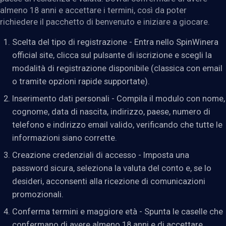
almeno 18 anni e accettare i termini, così da poter
richiedere il pacchetto di benvenuto e iniziare a giocare.
Scelta del tipo di registrazione - Entra nello SpinWinera
official site, clicca sul pulsante di iscrizione e scegli la
modalità di registrazione disponibile (classica con email
o tramite opzioni rapide supportate).
Inserimento dati personali - Compila il modulo con nome,
cognome, data di nascita, indirizzo, paese, numero di
telefono e indirizzo email valido, verificando che tutte le
informazioni siano corrette.
Creazione credenziali di accesso - Imposta una
password sicura, seleziona la valuta del conto e, se lo
desideri, acconsenti alla ricezione di comunicazioni
promozionali.
Conferma termini e maggiore età - Spunta le caselle che
confermano di avere almeno 18 anni e di accettare