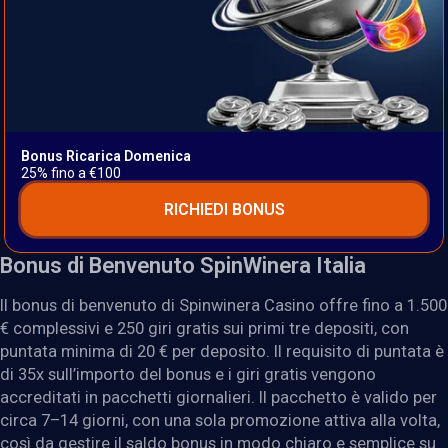
Bonus Ricarica Domenica
25% fino a €100
RICHIEDI BONUS
Bonus di Benvenuto SpinWinera Italia
Il bonus di benvenuto di Spinwinera Casino offre fino a 1.500
€ complessivi e 250 giri gratis sui primi tre depositi, con
puntata minima di 20 € per deposito. Il requisito di puntata è
di 35x sull’importo del bonus e i giri gratis vengono
accreditati in pacchetti giornalieri. Il pacchetto è valido per
circa 7–14 giorni, con una sola promozione attiva alla volta,
così da gestire il saldo bonus in modo chiaro e semplice su