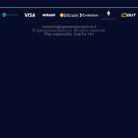
contacts@spinwineracasinos.it
© spinwineracasinos.it. All rights reserved.
Play responsibly. Only for 18+