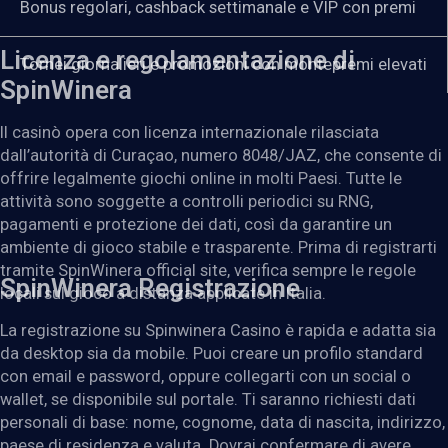
Bonus regolari, cashback settimanale e VIP con premi
Licenza e regolamentazione di
Tornei giornalieri e promozioni con montepremi elevati
SpinWinera
Il casinò opera con licenza internazionale rilasciata
dall’autorità di Curaçao, numero 8048/JAZ, che consente di
offrire legalmente giochi online in molti Paesi. Tutte le
attività sono soggette a controlli periodici su RNG,
pagamenti e protezione dei dati, così da garantire un
ambiente di gioco stabile e trasparente. Prima di registrarti
tramite SpinWinera official site, verifica sempre le regole
SpinWinera Registrazione
locali sul gioco a distanza applicate in Italia.
La registrazione su Spinwinera Casino è rapida e adatta sia
da desktop sia da mobile. Puoi creare un profilo standard
con email e password, oppure collegarti con un social o
wallet, se disponibile sul portale. Ti saranno richiesti dati
personali di base: nome, cognome, data di nascita, indirizzo,
paese di residenza e valuta. Dovrai confermare di avere