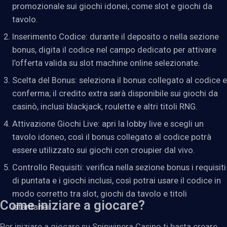
promozionale sui giochi idonei, come slot e giochi da
tavolo.
Inserimento Codice: durante il deposito o nella sezione
bonus, digita il codice nel campo dedicato per attivare
l’offerta valida su slot machine online selezionate.
Scelta del Bonus: seleziona il bonus collegato al codice e
conferma; il credito extra sarà disponibile sui giochi da
casinò, inclusi blackjack, roulette e altri titoli RNG.
Attivazione Giochi Live: apri la lobby live e scegli un
tavolo idoneo, così il bonus collegato al codice potrà
essere utilizzato sui giochi con croupier dal vivo.
Controllo Requisiti: verifica nella sezione bonus i requisiti
di puntata e i giochi inclusi, così potrai usare il codice in
modo corretto tra slot, giochi da tavolo e titoli
Come iniziare a giocare?
istantanei.
Per iniziare a giocare su Spinwinera Casino ti basta creare