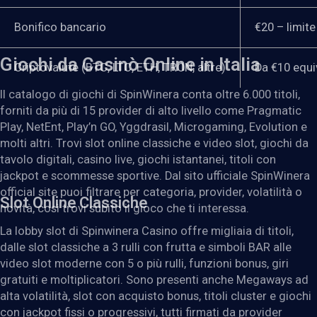
Bonifico bancario
€20 – limit
Giochi da Casinò Online in Italia
Criptovalute (BTC, LTC, ETH, TRON, altre)
Da €10 equi
Il catalogo di giochi di SpinWinera conta oltre 6.000 titoli,
forniti da più di 15 provider di alto livello come Pragmatic
Play, NetEnt, Play’n GO, Yggdrasil, Microgaming, Evolution e
molti altri. Trovi slot online classiche e video slot, giochi da
tavolo digitali, casino live, giochi istantanei, titoli con
jackpot e scommesse sportive. Dal sito ufficiale SpinWinera
official site puoi filtrare per categoria, provider, volatilità o
Slot Online Classiche
novità, così trovi subito il gioco che ti interessa.
La lobby slot di Spinwinera Casino offre migliaia di titoli,
dalle slot classiche a 3 rulli con frutta e simboli BAR alle
video slot moderne con 5 o più rulli, funzioni bonus, giri
gratuiti e moltiplicatori. Sono presenti anche Megaways ad
alta volatilità, slot con acquisto bonus, titoli cluster e giochi
con jackpot fissi o progressivi, tutti firmati da provider