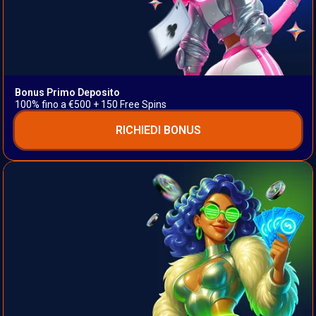
Bonus Primo Deposito
100% fino a €500 + 150 Free Spins
RICHIEDI BONUS