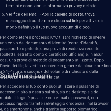
termini e condizioni e informativa privacy del sito.
Verifica dell’email - Apri la casella di posta, trova il
messaggio di conferma e clicca sul link per attivare in
modo definitivo il tuo nuovo account di gioco.
Per completare il processo KYC ti sarà richiesto di inviare
una copia del documento di identità (carta d’identità,
passaporto o patente), una prova di residenza recente
(bolletta, estratto conto o certificato ufficiale) e, in alcuni
casi, una prova di metodo di pagamento utilizzato. Dopo
l’invio dei file, la verifica richiede in genere da alcune ore fino
a 24–48 ore, a seconda del volume di richieste e della
SpinWinera Login
chiarezza dei documenti caricati.
Per accedere al tuo conto puoi utilizzare il pulsante di
accesso in alto a destra sul sito, sia da desktop sia da
mobile. Il login è possibile con e-mail e password, con
accesso rapido tramite salvataggio credenziali nel browser
e, da smartphone, anche tramite supporto biometrico