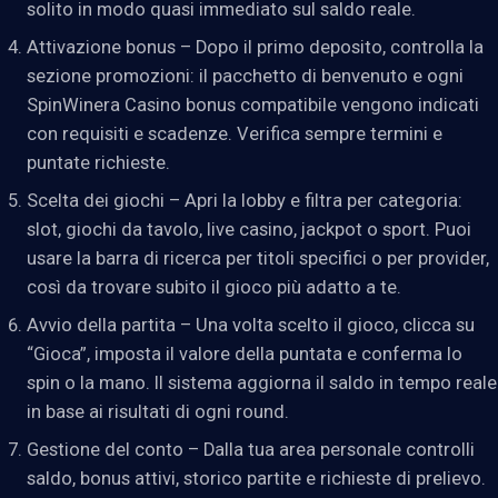
solito in modo quasi immediato sul saldo reale.
Attivazione bonus – Dopo il primo deposito, controlla la
sezione promozioni: il pacchetto di benvenuto e ogni
SpinWinera Casino bonus compatibile vengono indicati
con requisiti e scadenze. Verifica sempre termini e
puntate richieste.
Scelta dei giochi – Apri la lobby e filtra per categoria:
slot, giochi da tavolo, live casino, jackpot o sport. Puoi
usare la barra di ricerca per titoli specifici o per provider,
così da trovare subito il gioco più adatto a te.
Avvio della partita – Una volta scelto il gioco, clicca su
“Gioca”, imposta il valore della puntata e conferma lo
spin o la mano. Il sistema aggiorna il saldo in tempo reale
in base ai risultati di ogni round.
Gestione del conto – Dalla tua area personale controlli
saldo, bonus attivi, storico partite e richieste di prelievo.