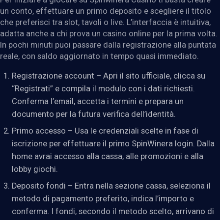
un conto, effettuare un primo deposito e scegliere il titolo
che preferisci tra slot, tavoli o live. L’interfaccia è intuitiva,
adatta anche a chi prova un casino online per la prima volta.
In pochi minuti puoi passare dalla registrazione alla puntata
reale, con saldo aggiornato in tempo quasi immediato.
Registrazione account – Apri il sito ufficiale, clicca su
“Registrati” e compila il modulo con i dati richiesti.
Conferma l’email, accetta i termini e prepara un
documento per la futura verifica dell’identità.
Primo accesso – Usa le credenziali scelte in fase di
iscrizione per effettuare il primo SpinWinera login. Dalla
home avrai accesso alla cassa, alle promozioni e alla
lobby giochi.
Deposito fondi – Entra nella sezione cassa, seleziona il
metodo di pagamento preferito, indica l’importo e
conferma. I fondi, secondo il metodo scelto, arrivano di