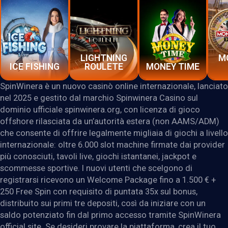
LIGHTNING
M
ICE FISHING
ROULETE
MONEY TIME
SpinWinera è un nuovo casinò online internazionale, lanciato
nel 2025 e gestito dal marchio Spinwinera Casino sul
dominio ufficiale spinwinera.org, con licenza di gioco
offshore rilasciata da un’autorità estera (non AAMS/ADM)
che consente di offrire legalmente migliaia di giochi a livello
internazionale: oltre 6.000 slot machine firmate dai provider
più conosciuti, tavoli live, giochi istantanei, jackpot e
scommesse sportive. I nuovi utenti che scelgono di
registrarsi ricevono un Welcome Package fino a 1.500 € +
250 Free Spin con requisito di puntata 35x sul bonus,
distribuito sui primi tre depositi, così da iniziare con un
saldo potenziato fin dal primo accesso tramite SpinWinera
official site. Se desideri provare la piattaforma, crea il tuo